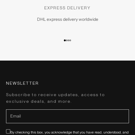
EXPRESS DELIVERY
DHL express delivery worldwide
Go to item 1
Go to item 2
Go to item 3
Go to item 4
NEWSLETTER
Subscribe to receive updates, access to
exclusive deals, and more.
By checking this box, you acknowledge that you have read, understood, and